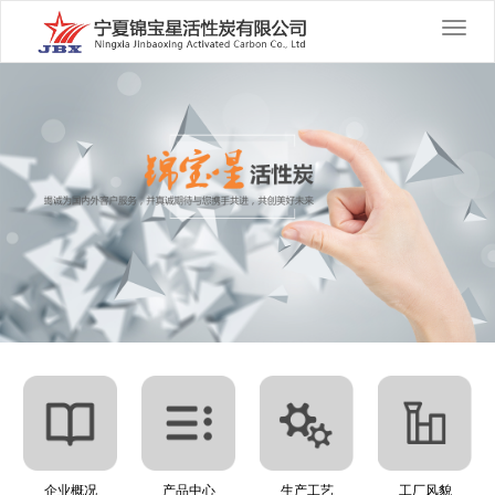
切
换
导
航
企业概况
产品中心
生产工艺
工厂风貌