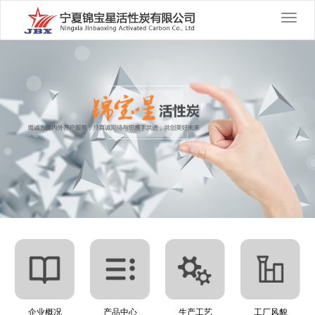
切
换
导
航
企业概况
产品中心
生产工艺
工厂风貌