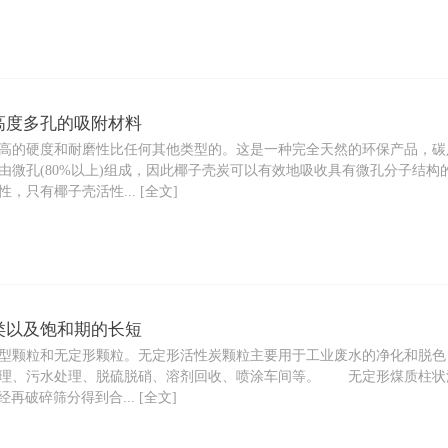
高度多孔的吸附材料
的硬度和耐磨性比任何其他类型的。这是一种完全天然的环保产品，碳
由微孔(80%以上)组成，因此椰子壳炭可以有效地吸收具有微孔分子结
只有椰子壳活性... [全文]
类以及饱和期的长短
颗粒和无定形颗粒。无定形活性炭颗粒主要用于工业废水的净化和脱色
处理、污水处理、脱硫脱硝、溶剂回收、喷涂车间等。 无定形煤质柱状
再破碎筛分得到合... [全文]