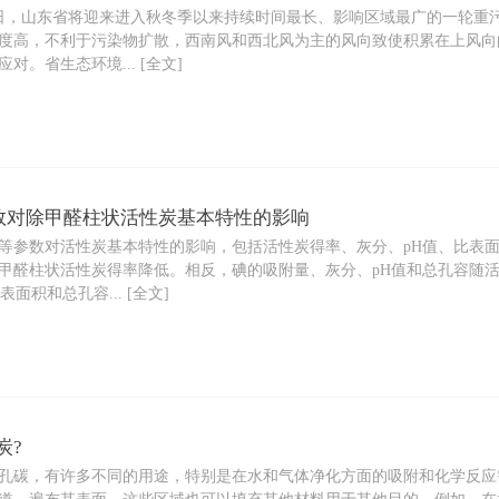
，山东省将迎来进入秋冬季以来持续时间最长、影响区域最广的一轮重
定度高，不利于污染物扩散，西南风和西北风为主的风向致使积累在上风
。省生态环境... [全文]
数对除甲醛柱状活性炭基本特性的影响
参数对活性炭基本特性的影响，包括活性炭得率、灰分、pH值、比表面
甲醛柱状活性炭得率降低。相反，碘的吸附量、灰分、pH值和总孔容随
比表面积和总孔容... [全文]
炭?
碳，有许多不同的用途，特别是在水和气体净化方面的吸附和化学反应