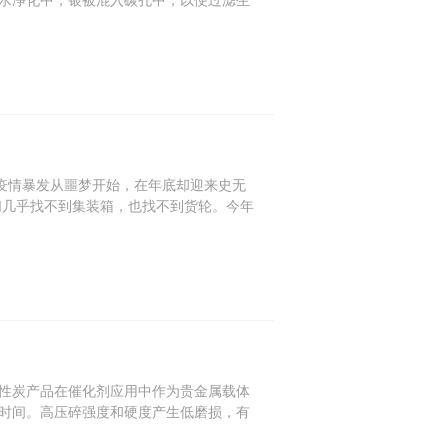
水净化中，银被混入碳孔中，以便过滤生
新冠疫情暴发从噩梦开始，在年底却迎来史无
们几乎找不到集装箱，也找不到货轮。今年
性炭产品在催化剂应用中作为贵金属载体
时间。高压碎强度和硬度产生低磨损，有