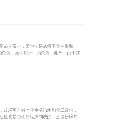
足迹非常小，因为它是从椰子壳中提取
构的杂质，如饮用水中的杂质。此外，由于其
，该炭可有效净化生活污水和化工废水，
活性炭是由优质烟煤制成的，直接粉碎筛