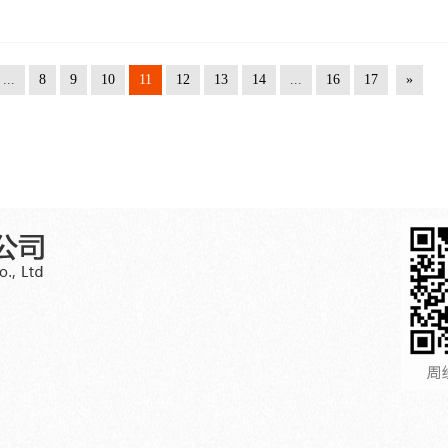
...
8
9
10
11
12
13
14
...
16
17
»