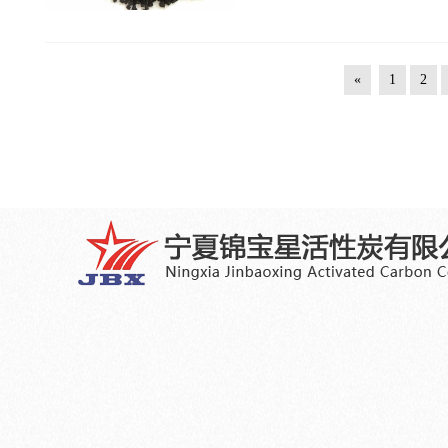
«
1
2