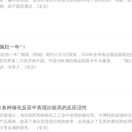
道，遍布其表面。这些区域也可以填充其他材料用于其他目的。例如，在
由于碳是通过... [全文]
疯狂一年” !
狂的一年!”德国《明镜》周刊12月3日报道，2020年全球海运物流因
的是世界第二大经济体中国。中国与欧洲的海运线路今年大爆满。 “我
没有人... [全文]
在各种催化反应中表现出较高的反应活性
键成分，包括制药和精细化工工业中使用的催化剂。卡博特的诺瑞特活
产品规格，提高了催化剂浸渍过程的效率，从而减少了宝贵的测试和处理
金属的损失。... [全文]