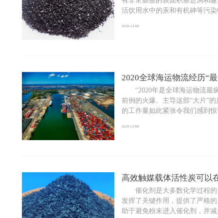
有非常膨胀的表面积塞进洞和隧
活饮用水中的汞和有机砷等污染物。
2020-12-08
2020全球海运物流经历“最
“2020年是全球海运物流最疯
前例的火爆。主导这部“大片”
的工作量如此紧张令我们感到惊讶。
2020-12-08
高效触媒载体活性炭可以
催化剂是大多数化学过程的关
发挥了关键作用，提供了严格的
助于避免粉末进入催化剂，并减少贵