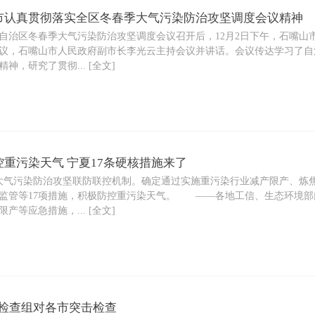
市认真贯彻落实全区冬春季大气污染防治攻坚调度会议精神
区冬春季大气污染防治攻坚调度会议召开后，12月2日下午，石嘴山市
议，石嘴山市人民政府副市长李光云主持会议并讲话。会议传达学习了自
，研究了贯彻... [全文]
重污染天气 宁夏17条硬核措施来了
气污染防治攻坚联防联控机制。确定通过实施重污染行业减产限产、炼
监管等17项措施，积极防控重污染天气。 ——各地工信、生态环境部
等应急措施，... [全文]
6检查组对各市突击检查