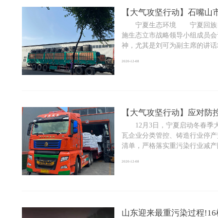
【大气攻坚行动】石嘴山
宁夏生态环境 宁夏回族自治
施生态立市战略领导小组成员会
神，尤其是刘可为副主席的讲话精神
2020-12-08
【大气攻坚行动】应对防控
12月3日，宁夏启动冬春季大
瓦企业分类管控、铸造行业停产
清单，严格落实重污染行业减产限产
2020-12-08
山东迎来最重污染过程!1